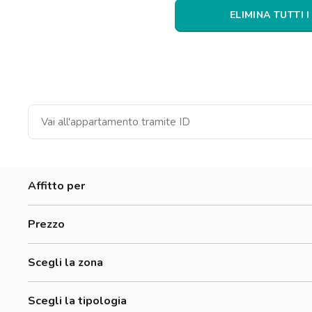
Catania
ELIMINA TUTTI I
Padova
Affitto per
Donne
Prezzo
Uomini
0-300 €
Lavoratori
Scegli la zona
300-500 €
Studenti
Accademia Di Belle Arti Di Firenze
500-700 €
Scegli la tipologia
Accademia Italiana