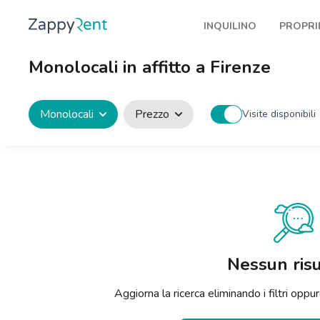
INQUILINO
PROPRI
I nostri affitti
Pubbl
Monolocali in affitto a Firenze
Milano
Come 
Torino
Prote
Monolocali
Prezzo
Visite disponibili
Brescia
Blog a
Venezia
Genova
Bologna
Firenze
Nessun risu
Roma
Aggiorna la ricerca eliminando i filtri op
Napoli