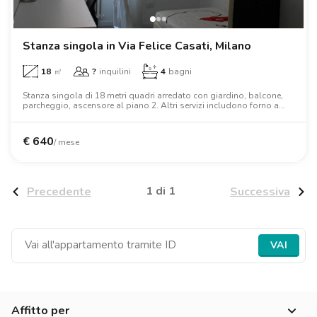
Ville
Ville
Ville
Ville
Ville
Ville
Ville
Ville
Ville
Ville
Ville
Firenze
Loft
Loft
Loft
Loft
Loft
Loft
Loft
Loft
Loft
Loft
Loft
Roma
Stanza singola in Via Felice Casati, Milano
18
㎡
?
inquilini
4
bagni
Napoli
Stanza singola di 18 metri quadri arredato con giardino, balcone,
parcheggio, ascensore al piano 2. Altri servizi includono forno a
Catania
microonde, wifi, lavatrice, tv, scrivania, armadio.
Padova
€
640
/ mese
1 di 1
Precedente
Successiva
VAI
Affitto per