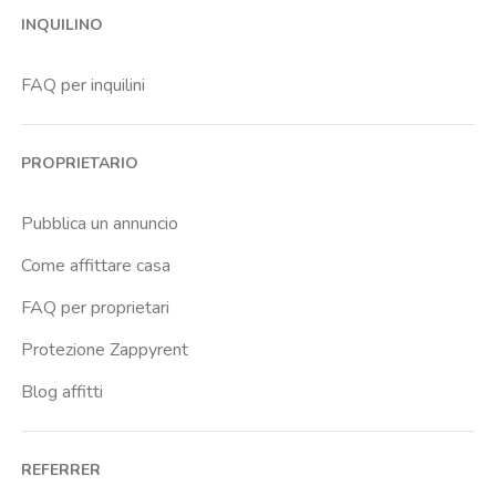
INQUILINO
Bovisa
Brenta
FAQ per inquilini
Buenos Aires
Buonarroti
PROPRIETARIO
Ca Granda
Cadore
Pubblica un annuncio
Cadorna Fn
Come affittare casa
Caiazzo
FAQ per proprietari
Cairoli
Protezione Zappyrent
Cattolica
Blog affitti
Centrale Fs
Centro Santa Maria Nascente
REFERRER
Centro Traumatologico Ortopedico