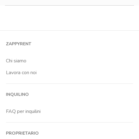
Onorato Vigliani
Monolocale
Bilocale
Trilocale
Quadrilocale o più
ZAPPYRENT
Stanza condivisa
Stanza singola
Chi siamo
Lavora con noi
INQUILINO
FAQ per inquilini
PROPRIETARIO