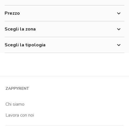
Donne
Prezzo
Uomini
500-700 €
Lavoratori
Scegli la zona
700-900 €
Studenti
900-1200 €
Scegli la tipologia
Monolocale
Bilocale
Trilocale
Quadrilocale o più
ZAPPYRENT
Stanza condivisa
Stanza singola
Chi siamo
Lavora con noi