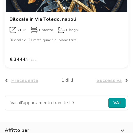
Ville
Ville
Ville
Ville
Ville
Ville
Ville
Ville
Ville
Ville
Ville
Firenze
Loft
Loft
Loft
Loft
Loft
Loft
Loft
Loft
Loft
Loft
Loft
Roma
Bilocale in Via Toledo, napoli
21
㎡
1
stanza
1
bagni
Napoli
Bilocale di 21 metri quadri al piano terra.
Catania
Padova
€
3444
/ mese
1 di 1
Precedente
Successiva
VAI
Affitto per