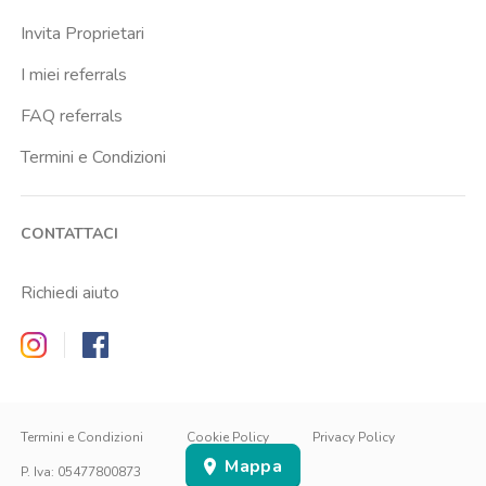
Invita Proprietari
I miei referrals
FAQ referrals
Termini e Condizioni
CONTATTACI
Richiedi aiuto
Zappyrent on Instagram
Zappyrent on Facebook
IT
IT
EN
Termini e Condizioni
Cookie Policy
Privacy Policy
Mappa
ACCEDI
ISCRIVITI
P. Iva
:
05477800873