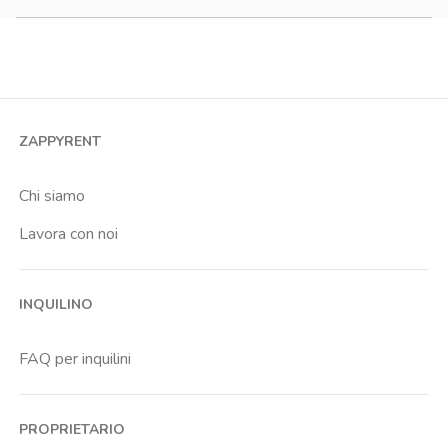
Monolocale
Bilocale
Trilocale
Quadrilocale o più
ZAPPYRENT
Stanza condivisa
Stanza singola
Chi siamo
Lavora con noi
INQUILINO
FAQ per inquilini
PROPRIETARIO